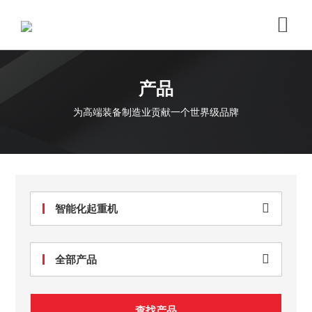
产品
为高端装备制造业贡献一个世界级品牌
智能化起重机
全部产品
查找产品