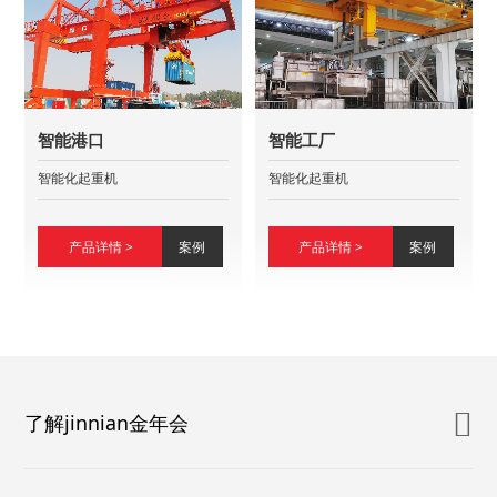
智能港口
智能工厂
智能化起重机
智能化起重机
产品详情 >
案例
产品详情 >
案例
了解jinnian金年会