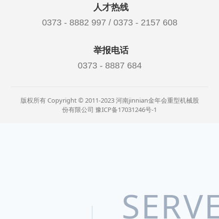
人才热线
0373 - 8882 997 / 0373 - 2157 608
举报电话
0373 - 8887 684
版权所有 Copyright © 2011-2023 河南jinnian金年会重型机械股
份有限公司
豫ICP备17031246号-1
SERV