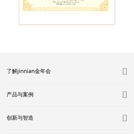
了解jinnian金年会
产品与案例
创新与智造