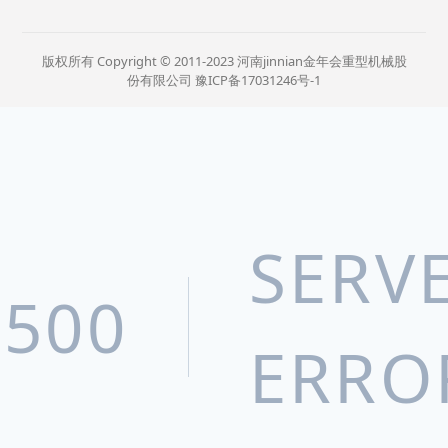
版权所有 Copyright © 2011-2023 河南jinnian金年会重型机械股
份有限公司
豫ICP备17031246号-1
SERV
500
ERRO