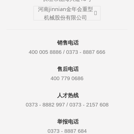
河南jinnian金年会重型
机械股份有限公司
销售电话
400 005 8886 / 0373 - 8887 666
售后电话
400 779 0686
人才热线
0373 - 8882 997 / 0373 - 2157 608
举报电话
0373 - 8887 684